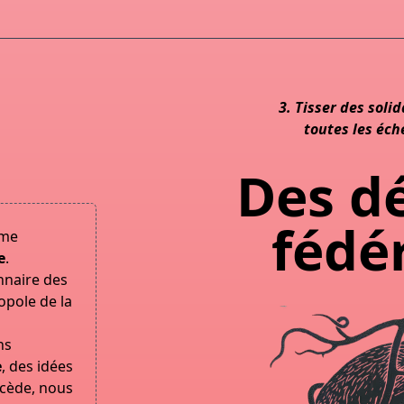
3. Tisser des solid
toutes les éche
Des dé
fédé
me
e
.
onnaire des
opole de la
ns
e
, des idées
écède, nous