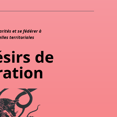
arités et se fédérer à
lles territoriales
sirs de
ration