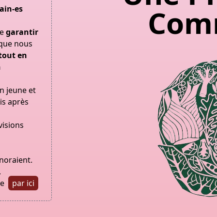
Com
ain-es
de
garantir
que nous
tout en
n
n jeune et
is après
visions
noraient.
.
le
par ici