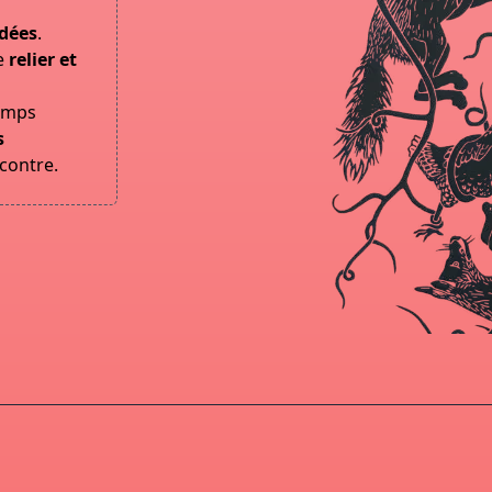
idées
.
de
relier et
temps
s
ncontre.