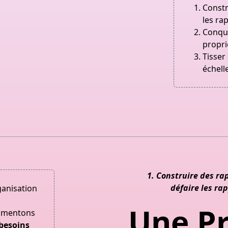
Constr
les ra
Conqué
propri
Tisser
échelle
1. Construire des ra
défaire les r
ganisation
Une Pr
rimentons
besoins