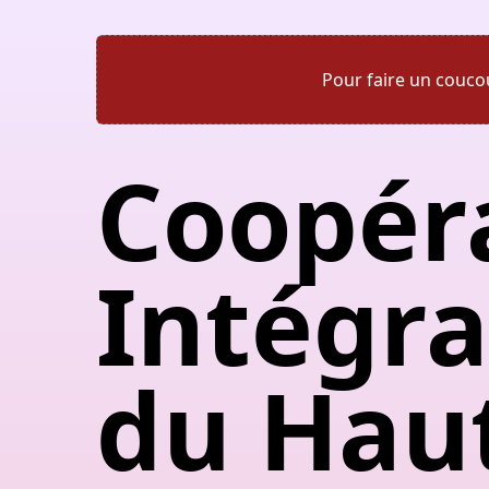
Pour faire un couco
Coopér
Intégra
du Hau