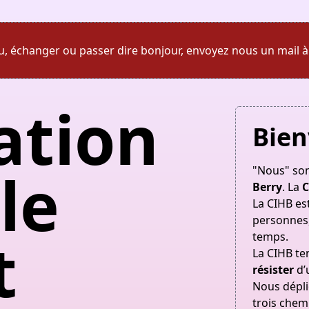
u, échanger ou passer dire bonjour, envoyez nous un mail à
ation
Bien
le
"Nous" so
Berry
. La
C
La CIHB est
personnes,
t
temps.
La CIHB te
résister
d’
Nous déplio
trois chem