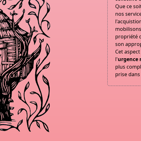
Que ce soit
nos servi
l'acquistio
mobilisons
propriété 
son approp
Cet aspect 
l'
urgence m
plus comple
prise dans