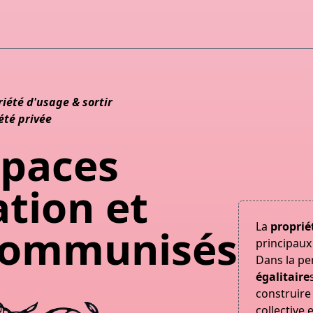
riété d'usage & sortir
été privée
spaces
ation et
La
proprié
 communisés
principau
Dans la pe
égalitaire
construire
collective 